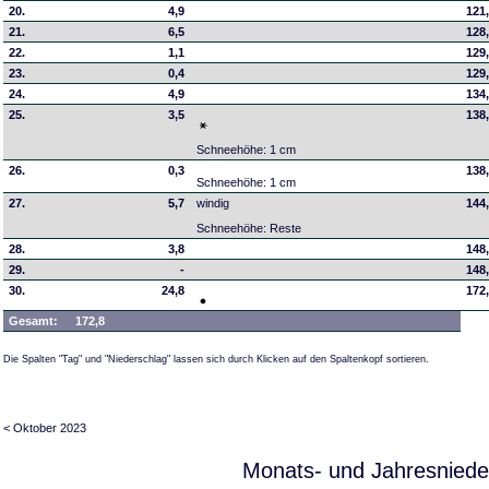
20.
4,9
121
21.
6,5
128
22.
1,1
129
23.
0,4
129
24.
4,9
134
25.
3,5
138
Schneehöhe: 1 cm
26.
0,3
138
Schneehöhe: 1 cm
27.
5,7
windig
144
Schneehöhe: Reste
28.
3,8
148
29.
-
148
30.
24,8
172
Gesamt:
172,8
Die Spalten "Tag" und "Niederschlag" lassen sich durch Klicken auf den Spaltenkopf sortieren.
< Oktober 2023
Monats- und Jahresniede