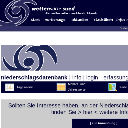
Boden
niederschlagsdatenbank
|
info
|
login - erfassun
Monats- und
Tageswerte
Karte
Jahreswerte
Sollten Sie Interesse haben, an der Niedersch
finden Sie >
hier
< weitere Inf
[ zur Anmeldung ]