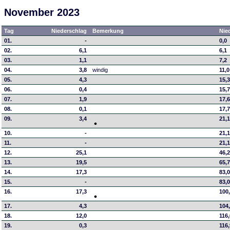
November 2023
Tag
Niederschlag
Bemerkung
Nie
01.
-
0,0
02.
6,1
6,1
03.
1,1
7,2
04.
3,8
windig
11,0
05.
4,3
15,
06.
0,4
15,
07.
1,9
17,
08.
0,1
17,
09.
3,4
21,
10.
-
21,
11.
-
21,
12.
25,1
46,
13.
19,5
65,
14.
17,3
83,
15.
-
83,
16.
17,3
100
17.
4,3
104
18.
12,0
116
19.
0,3
116