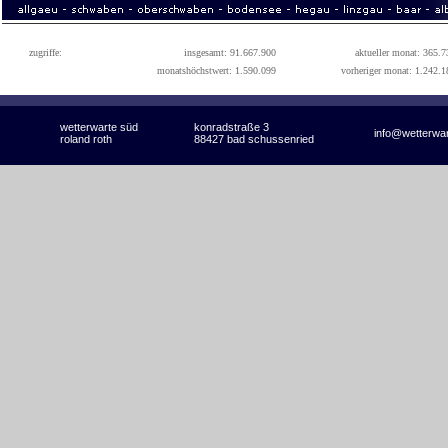
zugriffe:
insgesamt: 91.667.900
aktueller monat: 365.7
monatshöchstwert: 1.590.099
vorheriger monat: 1.242.1
wetterwarte süd
konradstraße 3
info@wetterwa
roland roth
88427 bad schussenried