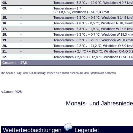
08.
-
Temperaturen - 5,2 °C / + 10,0 °C, Windböen N 9,7 km/
09.
-
Temperaturen - 1,7
C / + 8,4 °C, Windböen O-SO 6,4 km/h
15.
-
Temperaturen - 6,3 °C / + 0,6 °C, Windböen N 14,5 km/
16.
-
Temperaturen - 4,6 °C / - 0,5 °C, Windböen N 16,3 km/
17.
-
Temperaturen - 5,3 °C / - 1,9 °C, Windböen W 14,5 km/
18.
-
Temperaturen - 8,3 °C / + 0,7 °C, Windböen W 19,3 km
19.
-
Temperaturen - 8,2 °C / + 2,6 °C, Windböen W 0,0 km/
20.
-
Temperaturen - 0,2 °C / + 11,2 °C, Windböen O 8,0 km/
21.
-
Temperaturen + 2,4 °C / + 15,3 °C. Windböen O-NO 3,
22.
-
Temperaturen + 2,8 °C / + 12,8 °C. Windböen O-SO 1,
Gesamt:
27,8
Die Spalten "Tag" und "Niederschlag" lassen sich durch Klicken auf den Spaltenkopf sortieren.
< Januar 2025
Monats- und Jahresniede
Wetterbeobachtungen
Legende: