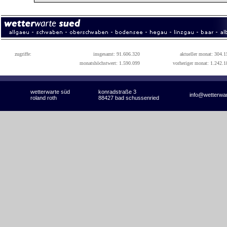
zugriffe:
insgesamt: 91.606.320
aktueller monat: 304.1
monatshöchstwert: 1.590.099
vorheriger monat: 1.242.1
wetterwarte süd
konradstraße 3
info@wetterwa
roland roth
88427 bad schussenried