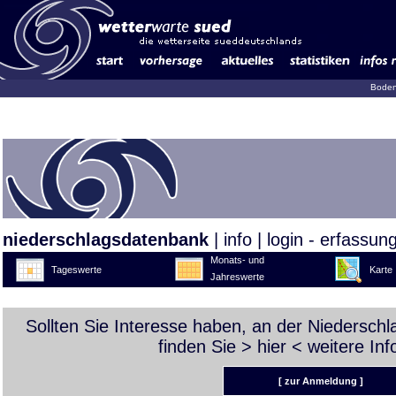
Boden
niederschlagsdatenbank
|
info
|
login - erfassun
Monats- und
Tageswerte
Karte
Jahreswerte
Sollten Sie Interesse haben, an der Niedersch
finden Sie >
hier
< weitere Inf
[ zur Anmeldung ]