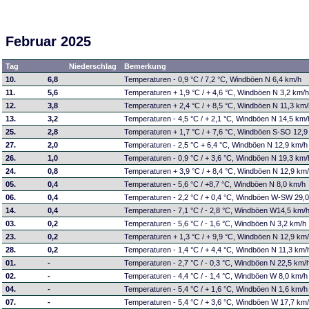
Februar 2025
Tag
Niederschlag
Bemerkung
10.
6,8
Temperaturen - 0,9 °C / 7,2 °C, Windböen N 6,4 km/h
11.
5,6
Temperaturen + 1,9 °C / + 4,6 °C, Windböen N 3,2 km/
12.
3,8
Temperaturen + 2,4 °C / + 8,5 °C, Windböen N 11,3 km
13.
3,2
Temperaturen - 4,5 °C / + 2,1 °C, Windböen N 14,5 km/
25.
2,8
Temperaturen + 1,7 °C / + 7,6 °C, Windböen S-SO 12,9
27.
2,0
Temperaturen - 2,5 °C + 6,4 °C, Windböen N 12,9 km/h
26.
1,0
Temperaturen - 0,9 °C / + 3,6 °C, Windböen N 19,3 km/
24.
0,8
Temperaturen + 3,9 °C / + 8,4 °C, Windböen N 12,9 km
05.
0,4
Temperaturen - 5,6 °C / +8,7 °C, Windböen N 8,0 km/h
06.
0,4
Temperaturen - 2,2 °C / + 0,4 °C, Windböen W-SW 29,
14.
0,4
Temperaturen - 7,1 °C / - 2,8 °C, Windböen W14,5 km/
03.
0,2
Temperaturen - 5,6 °C / - 1,6 °C, Windböen N 3,2 km/h
23.
0,2
Temperaturen + 1,3 °C / + 9,9 °C, Windböen N 12,9 km
28.
0,2
Temperaturen - 1,4 °C / + 4,4 °C, Windböen N 11,3 km/
01.
-
Temperaturen - 2,7 °C / - 0,3 °C, Windböen N 22,5 km/
02.
-
Temperaturen - 4,4 °C / - 1,4 °C, Windböen W 8,0 km/h
04.
-
Temperaturen - 5,4 °C / + 1,6 °C, Windböen N 1,6 km/h
07.
-
Temperaturen - 5,4 °C / + 3,6 °C, Windböen W 17,7 km