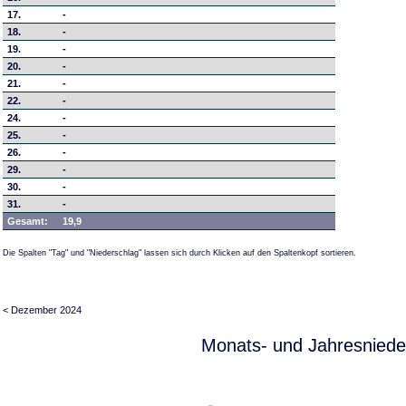
17.
-
18.
-
19.
-
20.
-
21.
-
22.
-
24.
-
25.
-
26.
-
29.
-
30.
-
31.
-
Gesamt:
19,9
Die Spalten "Tag" und "Niederschlag" lassen sich durch Klicken auf den Spaltenkopf sortieren.
< Dezember 2024
Monats- und Jahresniede