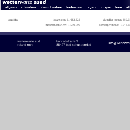
zugriffe:
insgesamt: 91.682.526
aktueller monat: 380.3
monatshöchstwert: 1.590.099
vorheriger monat: 1.242.1
wetterwarte süd
konradstraße 3
info@wetterwa
roland roth
88427 bad schussenried