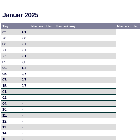
Januar 2025
Tag
Niederschlag
Bemerkung
Niederschlag 
03.
4,1
28.
2,8
08.
2,7
27.
2,7
23.
2,1
09.
2,0
06.
1,4
05.
0,7
07.
0,7
15.
0,7
01.
-
02.
-
04.
-
10.
-
11.
-
12.
-
13.
-
14.
-
16.
-