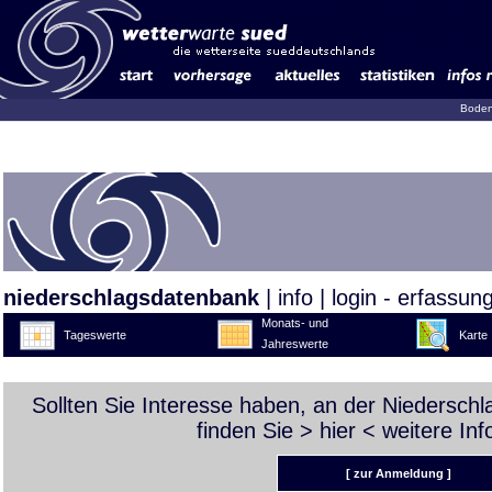
Boden
niederschlagsdatenbank
|
info
|
login - erfassun
Monats- und
Tageswerte
Karte
Jahreswerte
Sollten Sie Interesse haben, an der Niedersch
finden Sie >
hier
< weitere Inf
[ zur Anmeldung ]