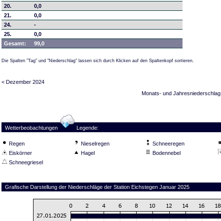
20.
0,0
21.
0,0
24.
-
25.
0,0
Gesamt:
99,0
Die Spalten "Tag" und "Niederschlag" lassen sich durch Klicken auf den Spaltenkopf sortieren.
< Dezember 2024
Monats- und Jahresniederschlag
Wetterbeobachtungen
Legende:
Regen
Nieselregen
Schneeregen
Eiskörner
Hagel
Bodennebel
Schneegriesel
Grafische Darstellung der Niederschläge der Station Eichstegen Januar 2025