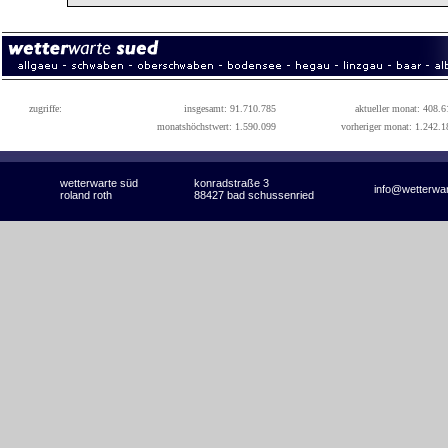
zugriffe:
insgesamt: 91.710.785
aktueller monat: 408.6
monatshöchstwert: 1.590.099
vorheriger monat: 1.242.1
wetterwarte süd
konradstraße 3
info@wetterwa
roland roth
88427 bad schussenried