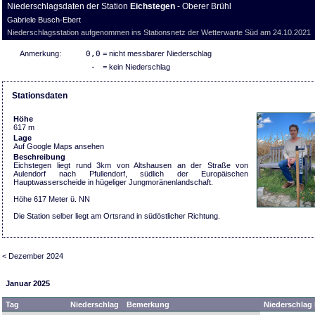
Niederschlagsdaten der Station
Eichstegen
- Oberer Brühl
Gabriele Busch-Ebert
Niederschlagsstation aufgenommen ins Stationsnetz der Wetterwarte Süd am 24.10.2021
Anmerkung:
0,0
= nicht messbarer Niederschlag
-
= kein Niederschlag
Stationsdaten
Höhe
617 m
Lage
Auf Google Maps ansehen
Beschreibung
Eichstegen liegt rund 3km von Altshausen an der Straße von
Aulendorf nach Pfullendorf, südlich der Europäischen
Hauptwasserscheide in hügeliger Jungmoränenlandschaft.
Höhe 617 Meter ü. NN
Die Station selber liegt am Ortsrand in südöstlicher Richtung.
< Dezember 2024
Januar 2025
Tag
Niederschlag
Bemerkung
Niederschlag 