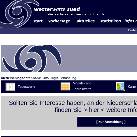
Boden
niederschlagsdatenbank
|
info
|
login - erfassung
Monats- und
Tageswerte
Karte
Jahreswerte
Sollten Sie Interesse haben, an der Niedersch
finden Sie >
hier
< weitere Inf
[ zur Anmeldung ]