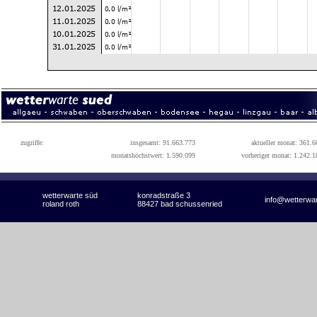
zugriffe:
insgesamt: 91.663.773
aktueller monat: 361.6
monatshöchstwert: 1.590.099
vorheriger monat: 1.242.1
wetterwarte süd
konradstraße 3
info@wetterwa
roland roth
88427 bad schussenried