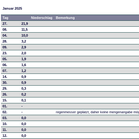
Januar 2025
Tag
Niederschlag
Bemerkung
27.
21,9
08.
11,5
04.
10,0
28.
3,2
09.
2,9
23.
2,0
05.
1,9
06.
1,6
07.
1,2
14.
0,9
30.
0,9
29.
0,3
26.
0,2
15.
0,1
01.
-
02.
-
regenmesser geplatzt, daher keine mengenangabe mög
03.
0,0
10.
0,0
11.
0,0
12.
0,0