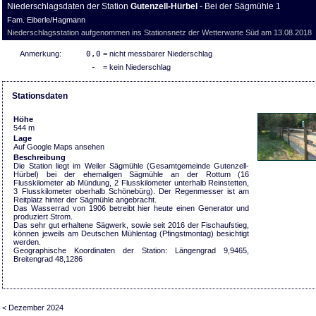
Niederschlagsdaten der Station
Gutenzell-Hürbel
- Bei der Sägmühle 1
Fam. Eiberle/Hagmann
Niederschlagsstation aufgenommen ins Stationsnetz der Wetterwarte Süd am 13.08.2018
Anmerkung:
0,0
= nicht messbarer Niederschlag
-
= kein Niederschlag
Stationsdaten
Höhe
544 m
Lage
Auf Google Maps ansehen
Beschreibung
Die Station liegt im Weiler Sägmühle (Gesamtgemeinde Gutenzell-
Hürbel) bei der ehemaligen Sägmühle an der Rottum (16
Flusskilometer ab Mündung, 2 Flusskilometer unterhalb Reinstetten,
3 Flusskilometer oberhalb Schönebürg). Der Regenmesser ist am
Reitplatz hinter der Sägmühle angebracht.
Das Wasserrad von 1906 betreibt hier heute einen Generator und
produziert Strom.
Das sehr gut erhaltene Sägwerk, sowie seit 2016 der Fischaufstieg,
können jeweils am Deutschen Mühlentag (Pfingstmontag) besichtigt
werden.
Geographische Koordinaten der Station: Längengrad 9,9465,
Breitengrad 48,1286
< Dezember 2024