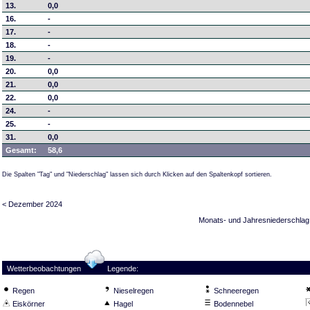
13.
0,0
16.
-
17.
-
18.
-
19.
-
20.
0,0
21.
0,0
22.
0,0
24.
-
25.
-
31.
0,0
Gesamt:
58,6
Die Spalten "Tag" und "Niederschlag" lassen sich durch Klicken auf den Spaltenkopf sortieren.
< Dezember 2024
Monats- und Jahresniederschlag
Wetterbeobachtungen
Legende:
Regen
Nieselregen
Schneeregen
Eiskörner
Hagel
Bodennebel