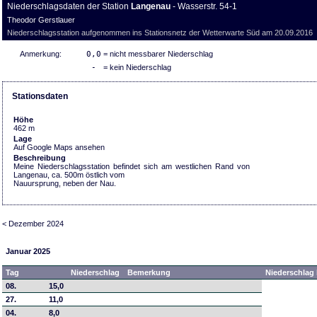
Niederschlagsdaten der Station
Langenau
- Wasserstr. 54-1
Theodor Gerstlauer
Niederschlagsstation aufgenommen ins Stationsnetz der Wetterwarte Süd am 20.09.2016
Anmerkung:
0,0
= nicht messbarer Niederschlag
-
= kein Niederschlag
Stationsdaten
Höhe
462 m
Lage
Auf Google Maps ansehen
Beschreibung
Meine Niederschlagsstation befindet sich am westlichen Rand von
Langenau, ca. 500m östlich vom
Nauursprung, neben der Nau.
< Dezember 2024
Januar 2025
Tag
Niederschlag
Bemerkung
Niederschlag 
08.
15,0
27.
11,0
04.
8,0