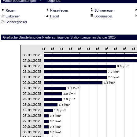
Wetterbeobachtungen
Legende:
Regen
Nieselregen
Schneeregen
Eiskörner
Hagel
Bodennebel
Schneegriesel
Grafische Darstellung der Niederschläge der Station Langenau Januar 2025