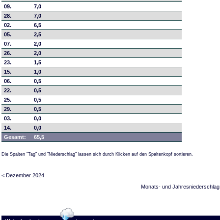
09.
7,0
28.
7,0
02.
6,5
05.
2,5
07.
2,0
26.
2,0
23.
1,5
15.
1,0
06.
0,5
22.
0,5
25.
0,5
29.
0,5
03.
0,0
14.
0,0
Gesamt:
65,5
Die Spalten "Tag" und "Niederschlag" lassen sich durch Klicken auf den Spaltenkopf sortieren.
< Dezember 2024
Monats- und Jahresniederschlag