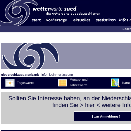
Boden
niederschlagsdatenbank
|
info
|
login - erfassung
Monats- und
Tageswerte
Karte
Jahreswerte
Sollten Sie Interesse haben, an der Niedersch
finden Sie >
hier
< weitere Inf
[ zur Anmeldung ]