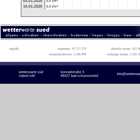
zugriffe:
insgesamt: 91.727.570
aktueller monat: 425.4
monatshöchstwert: 1.590.099
vorheriger monat: 1.242.1
wetterwarte süd
konradstraße 3
info@wetterwa
roland roth
88427 bad schussenried