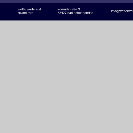
wetterwarte süd
konradstraße 3
info@wetterwa
roland roth
88427 bad schussenried