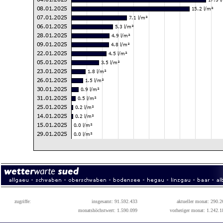
zugriffe:
insgesamt: 91.592.433
aktueller monat: 290.2
monatshöchstwert: 1.590.099
vorheriger monat: 1.242.1