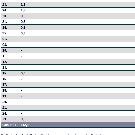
23.
1,8
26.
1,5
30.
0,9
31.
0,5
14.
0,2
25.
0,2
01.
-
03.
-
10.
-
11.
-
12.
-
13.
-
15.
0,0
16.
-
17.
-
18.
-
19.
-
20.
-
21.
-
24.
-
29.
0,0
Gesamt:
112,4