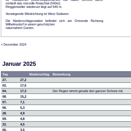
verläuft das reizvolle Rotachtal (540m).
Ringgenweiler wiederum liegt auf 640 m.
Vorwiegende Windrichtung ist West Südwest.
Die Niederschlagsstation befindet sich am Ortsende Richtung
Wilhelmsdorf in einem geschützten
naturnahem Garten.
< Dezember 2024
Januar 2025
Tag
Niederschlag
Bemerkung
27.
27,2
02.
17,5
04.
17,3
Der Regen nimmt gerade den ganzen Schnee mit.
08.
15,2
07.
7,1
06.
5,3
28.
4,9
09.
4,8
22.
4,5
05.
3,5