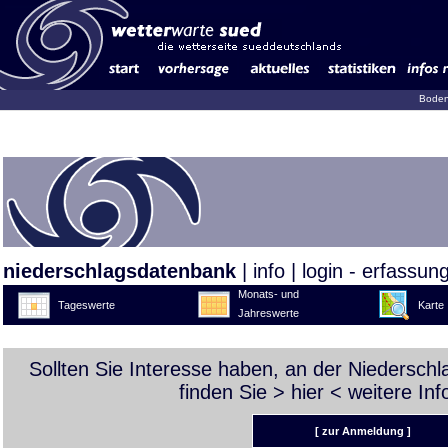
Boden
niederschlagsdatenbank
|
info
|
login - erfassun
Monats- und
Tageswerte
Karte
Jahreswerte
Sollten Sie Interesse haben, an der Niedersch
finden Sie >
hier
< weitere Inf
[ zur Anmeldung ]