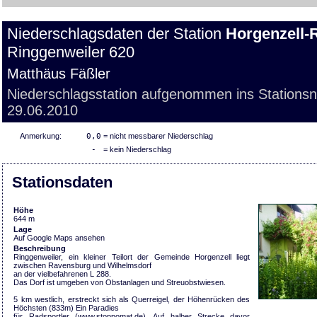
Niederschlagsdaten der Station
Horgenzell-
Ringgenweiler 620
Matthäus Fäßler
Niederschlagsstation aufgenommen ins Stations
29.06.2010
Anmerkung:
0,0
= nicht messbarer Niederschlag
-
= kein Niederschlag
Stationsdaten
Höhe
644 m
Lage
Auf Google Maps ansehen
Beschreibung
Ringgenweiler, ein kleiner Teilort der Gemeinde Horgenzell liegt
zwischen Ravensburg und Wilhelmsdorf
an der vielbefahrenen L 288.
Das Dorf ist umgeben von Obstanlagen und Streuobstwiesen.
5 km westlich, erstreckt sich als Querreigel, der Höhenrücken des
Höchsten (833m) Ein Paradies
für Radsportler (www.stoppomat.de). Auf halber Strecke davor