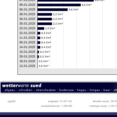
zugriffe:
insgesamt: 91.597.162
aktueller monat: 294.9
monatshöchstwert: 1.590.099
vorheriger monat: 1.242.1