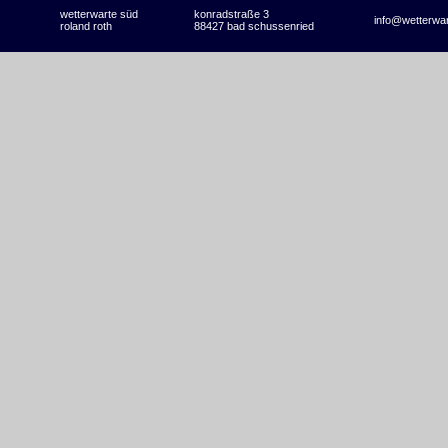
wetterwarte süd
konradstraße 3
info@wetterwa
roland roth
88427 bad schussenried