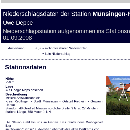
Niederschlagsdaten der Station
Münsingen-
Uwe Deppe
Niederschlagsstation aufgenommen ins Stations
01.09.2008
Anmerkung:
0,0
= nicht messbarer Niederschlag
-
= kein Niederschlag
Stationsdaten
Höhe
750 m
Lage
Auf Google Maps ansehen
Beschreibung
Mittlere Schwäbische Alb
Kreis Reutlingen - Stadt Münsingen - Ortsteil Rietheim - Gewann
Lichse
Standort: 48 Grad 26 Minuten nördliche Breite, 9 Grad 27 Minuten
östliche Länge, 750 Meter ü. NN.
Die Station steht bei uns im Garten. Das relativ neue Wohngebiet
liegt
im Gewann "Lichse" südwestlich oberhalb des alten Dorfkerns von