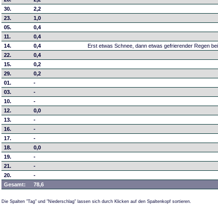
30.
2,2
23.
1,0
05.
0,4
11.
0,4
14.
0,4
Erst etwas Schnee, dann etwas gefrierender Regen bei
22.
0,4
15.
0,2
29.
0,2
01.
-
03.
-
10.
-
12.
0,0
13.
-
16.
-
17.
-
18.
0,0
19.
-
21.
-
20.
-
Gesamt:
78,6
Die Spalten "Tag" und "Niederschlag" lassen sich durch Klicken auf den Spaltenkopf sortieren.