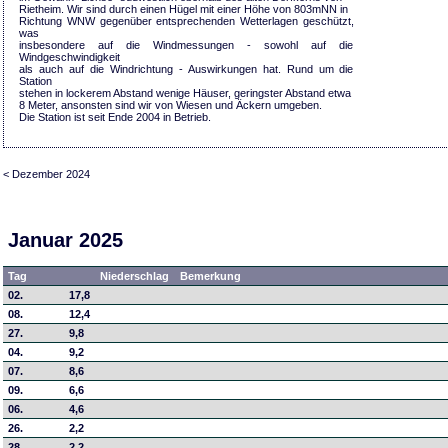
Rietheim. Wir sind durch einen Hügel mit einer Höhe von 803mNN in
Richtung WNW gegenüber entsprechenden Wetterlagen geschützt,
was
insbesondere auf die Windmessungen - sowohl auf die
Windgeschwindigkeit
als auch auf die Windrichtung - Auswirkungen hat. Rund um die
Station
stehen in lockerem Abstand wenige Häuser, geringster Abstand etwa
8 Meter, ansonsten sind wir von Wiesen und Äckern umgeben.
Die Station ist seit Ende 2004 in Betrieb.
< Dezember 2024
Januar 2025
Tag
Niederschlag
Bemerkung
02.
17,8
08.
12,4
27.
9,8
04.
9,2
07.
8,6
09.
6,6
06.
4,6
26.
2,2
28.
2,2