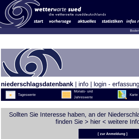
Boden
niederschlagsdatenbank
|
info
|
login - erfassun
Monats- und
Tageswerte
Karte
Jahreswerte
Sollten Sie Interesse haben, an der Niedersch
finden Sie >
hier
< weitere Inf
[ zur Anmeldung ]