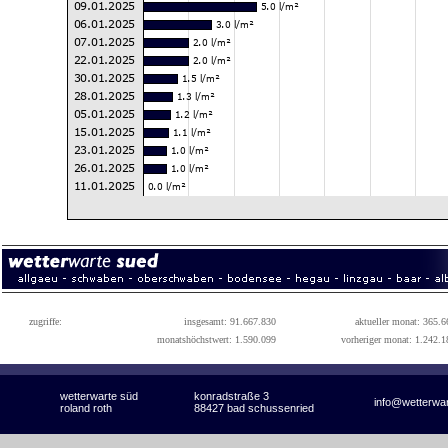
zugriffe:
insgesamt: 91.667.830
aktueller monat: 365.6
monatshöchstwert: 1.590.099
vorheriger monat: 1.242.1
wetterwarte süd
konradstraße 3
info@wetterwa
roland roth
88427 bad schussenried