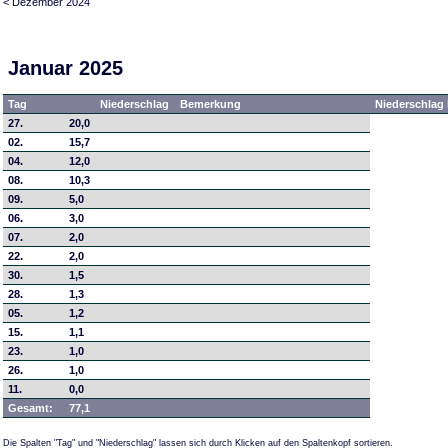
< Dezember 2024
Januar 2025
Tag
Niederschlag
Bemerkung
Niederschlag 
27.
20,0
02.
15,7
04.
12,0
08.
10,3
09.
5,0
06.
3,0
07.
2,0
22.
2,0
30.
1,5
28.
1,3
05.
1,2
15.
1,1
23.
1,0
26.
1,0
11.
0,0
Gesamt:
77,1
Die Spalten "Tag" und "Niederschlag" lassen sich durch Klicken auf den Spaltenkopf sortieren.