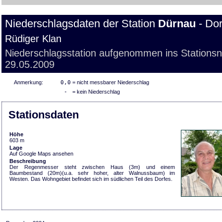
Niederschlagsdaten der Station
Dürnau
- Do
Rüdiger Klan
Niederschlagsstation aufgenommen ins Stations
29.05.2009
Anmerkung:
0,0
= nicht messbarer Niederschlag
-
= kein Niederschlag
Stationsdaten
Höhe
603 m
Lage
Auf Google Maps ansehen
Beschreibung
Der Regenmesser steht zwischen Haus (3m) und einem
Baumbestand (20m)(u.a. sehr hoher, alter Walnussbaum) im
Westen. Das Wohngebiet befindet sich im südlichen Teil des Dorfes.