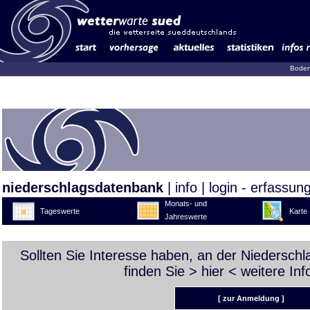
Boden
niederschlagsdatenbank
|
info
|
login - erfassun
Monats- und
Tageswerte
Karte
Jahreswerte
Sollten Sie Interesse haben, an der Niedersch
finden Sie >
hier
< weitere Inf
[ zur Anmeldung ]