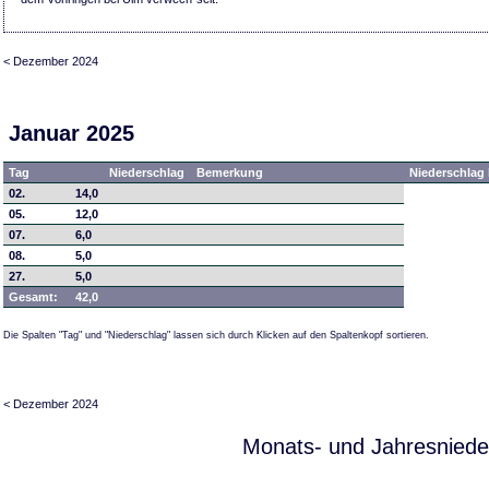
< Dezember 2024
Januar 2025
Tag
Niederschlag
Bemerkung
Niederschlag 
02.
14,0
05.
12,0
07.
6,0
08.
5,0
27.
5,0
Gesamt:
42,0
Die Spalten "Tag" und "Niederschlag" lassen sich durch Klicken auf den Spaltenkopf sortieren.
< Dezember 2024
Monats- und Jahresniede