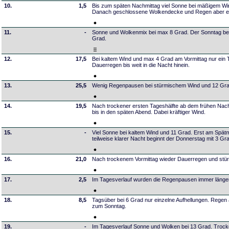
10.
1,5
Bis zum späten Nachmittag viel Sonne bei mäßigem W
Danach geschlossene Wolkendecke und Regen aber erst
11.
-
Sonne und Wolkenmix bei max 8 Grad. Der Sonntag beg
Grad.
12.
17,5
Bei kaltem Wind und max 4 Grad am Vormittag nur ein T
Dauerregen bis weit in die Nacht hinein.
13.
25,5
Wenig Regenpausen bei stürmischem Wind und 12 Gra
14.
19,5
Nach trockener ersten Tageshälfte ab dem frühen Nac
bis in den späten Abend. Dabei kräftiger Wind.
15.
-
Viel Sonne bei kaltem Wind und 11 Grad. Erst am Spätm
teilweise klarer Nacht beginnt der Donnerstag mit 3 Gr
16.
21,0
Nach trockenem Vormittag wieder Dauerregen und stü
17.
2,5
Im Tagesverlauf wurden die Regenpausen immer länger 
18.
8,5
Tagsüber bei 6 Grad nur einzelne Aufhellungen. Regen
zum Sonntag.
19.
-
Im Tagesverlauf Sonne und Wolken bei 13 Grad. Trock