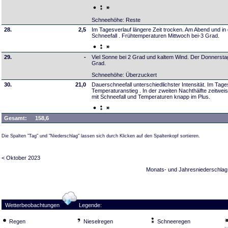
Schneehöhe: Reste
28.
2,5
Im Tagesverlauf längere Zeit trocken. Am Abend und in 
Schneefall . Frühtemperaturen Mittwoch bei-3 Grad.
29.
-
Viel Sonne bei 2 Grad und kaltem Wind. Der Donnerstag
Grad.
Schneehöhe: Überzuckert
30.
21,0
Dauerschneefall unterschiedlichster Intensität. Im Tag
Temperaturanstieg . In der zweiten Nachthälfte zeitwei
mit Schneefall und Temperaturen knapp im Plus.
Gesamt:
158,6
Die Spalten "Tag" und "Niederschlag" lassen sich durch Klicken auf den Spaltenkopf sortieren.
< Oktober 2023
Monats- und Jahresniederschlag
Wetterbeobachtungen
Legende:
Regen
Nieselregen
Schneeregen