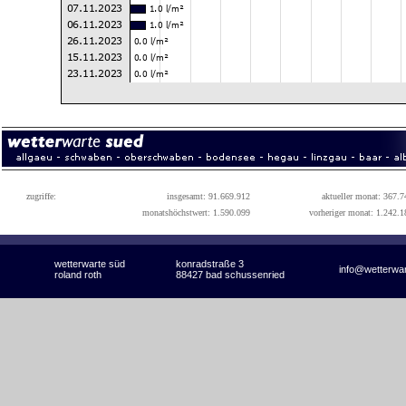
zugriffe:
insgesamt: 91.669.912
aktueller monat: 367.7
monatshöchstwert: 1.590.099
vorheriger monat: 1.242.1
wetterwarte süd
konradstraße 3
info@wetterwa
roland roth
88427 bad schussenried