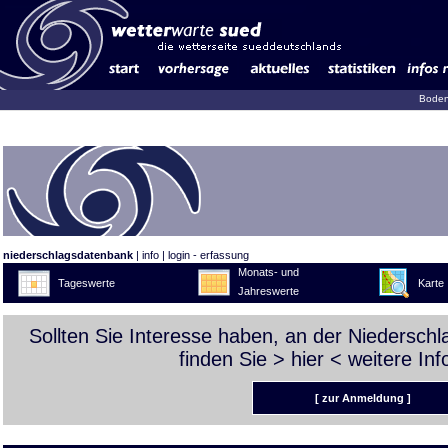
Boden
niederschlagsdatenbank
|
info
|
login - erfassung
Monats- und
Tageswerte
Karte
Jahreswerte
Sollten Sie Interesse haben, an der Niedersch
finden Sie >
hier
< weitere Inf
[ zur Anmeldung ]