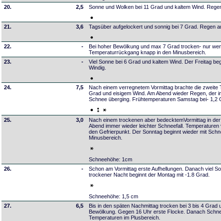
20.
2,5
Sonne und Wolken bei 11 Grad und kaltem Wind. Regen
21.
3,6
Tagsüber aufgelockert und sonnig bei 7 Grad. Regen a
22.
-
Bei hoher Bewölkung und max 7 Grad trocken- nur weni
Temperaturrückgang knapp in den Minusbereich.
23.
-
Viel Sonne bei 6 Grad und kaltem Wind. Der Freitag be
Windig.
24.
7,5
Nach einem verregnetem Vormittag brachte die zweite 
Grad und eisigem Wind. Am Abend wieder Regen, der i
Schnee überging. Frühtemperaturen Samstag bei- 1,2 
25.
3,0
Nach einem trockenen aber bedecktemVormittag in der
Abend immer wieder leichter Schneefall. Temperaturen
den Gefrierpunkt. Der Sonntag beginnt wieder mit Schn
Minusbereich.
Schneehöhe: 1cm
26.
-
Schon am Vormittag erste Aufhellungen. Danach viel S
trockener Nacht beginnt der Montag mit -1.8 Grad.
Schneehöhe: 1,5 cm
27.
6,5
Bis in den späten Nachmittag trocken bei 3 bis 4 Grad
Bewölkung. Gegen 16 Uhr erste Flocke. Danach Schn
Temperaturen im Plusbereich.