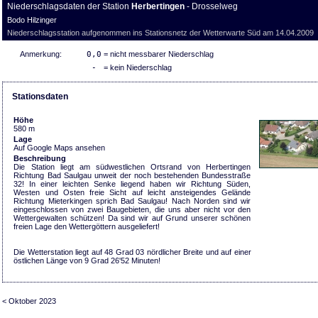
Niederschlagsdaten der Station
Herbertingen
- Drosselweg
Bodo Hilzinger
Niederschlagsstation aufgenommen ins Stationsnetz der Wetterwarte Süd am 14.04.2009
Anmerkung:
0,0
= nicht messbarer Niederschlag
-
= kein Niederschlag
Stationsdaten
Höhe
580 m
Lage
Auf Google Maps ansehen
Beschreibung
Die Station liegt am südwestlichen Ortsrand von Herbertingen
Richtung Bad Saulgau unweit der noch bestehenden Bundesstraße
32! In einer leichten Senke liegend haben wir Richtung Süden,
Westen und Osten freie Sicht auf leicht ansteigendes Gelände
Richtung Mieterkingen sprich Bad Saulgau! Nach Norden sind wir
eingeschlossen von zwei Baugebieten, die uns aber nicht vor den
Wettergewalten schützen! Da sind wir auf Grund unserer schönen
freien Lage den Wettergöttern ausgeliefert!
Die Wetterstation liegt auf 48 Grad 03 nördlicher Breite und auf einer
östlichen Länge von 9 Grad 26'52 Minuten!
< Oktober 2023