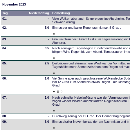
November 2023
Tag
Niederschlag
Bemerkung
01.
-
Viele Wolken aber auch längere sonnige Abschnitte. T
Schwach windig.
02.
5,0
Ein nasser und kalter Regentag mit max 8 Grad .
03.
-
Grau in Grau bei 6 Grad. Erst zum Tagesausklang ein 
Abendrot.
04.
3,5
Nach sonnigem Tagesbeginn zunehmend bewölkt und a
böigem Wind Regen bis zum Abend. Temperaturen im ein
05.
2,5
Bei böigem und stürmischem Wind war der Vormittag mei
Tageshälfte mehr Sonne zwischen dem Regen bei max
06.
1,0
Viel Sonne aber auch geschlossene Wolkendecke.Spü
Bei 12 Grad zum Abend hin etwas Regen. Der Dienstag 
Grad.
07.
1,0
Nach schneller Nebelauflösung war der Vormittag sonni
zogen wieder Wolken auf mit kurzen Regenschauern. De
Grad.
08.
-
Durchweg sonnig bei 12 Grad. Der Donnerstag beginnt k
09.
3,0
Ein nasskalter Novembertag der am Nachmittag und in