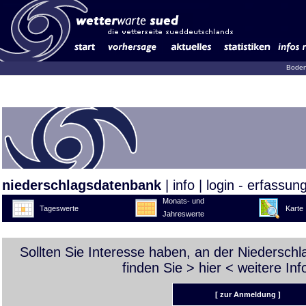
Boden
niederschlagsdatenbank
|
info
|
login - erfassun
Monats- und
Tageswerte
Karte
Jahreswerte
Sollten Sie Interesse haben, an der Niedersch
finden Sie >
hier
< weitere Inf
[ zur Anmeldung ]