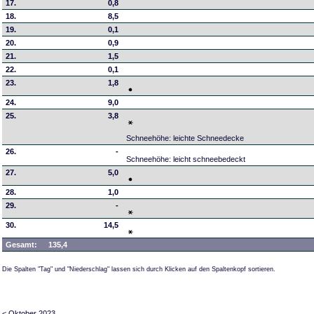
17.
0,8
18.
8,5
19.
0,1
20.
0,9
21.
1,5
22.
0,1
23.
1,8
24.
9,0
25.
3,8
Schneehöhe: leichte Schneedecke
26.
-
Schneehöhe: leicht schneebedeckt
27.
5,0
28.
1,0
29.
-
30.
14,5
Gesamt:
135,4
Die Spalten "Tag" und "Niederschlag" lassen sich durch Klicken auf den Spaltenkopf sortieren.
< Oktober 2023