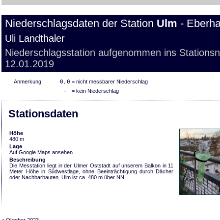
Niederschlagsdaten der Station
Ulm
- Eberha
Uli Landthaler
Niederschlagsstation aufgenommen ins Stations
12.01.2019
Anmerkung:
0,0
= nicht messbarer Niederschlag
-
= kein Niederschlag
Stationsdaten
Höhe
480 m
Lage
Auf Google Maps ansehen
Beschreibung
Die Messtation liegt in der Ulmer Oststadt auf unserem Balkon in 11
Meter Höhe in Südwestlage, ohne Beeinträchtigung durch Dächer
oder Nachbarbauten. Ulm ist ca. 480 m über NN.
< Oktober 2023