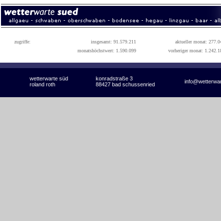
zugriffe:
insgesamt: 91.579.211
aktueller monat: 277.0
monatshöchstwert: 1.590.099
vorheriger monat: 1.242.1
wetterwarte süd
konradstraße 3
info@wetterwa
roland roth
88427 bad schussenried