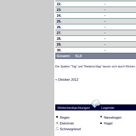
22.
-
23.
-
24.
-
25.
-
26.
-
27.
-
28.
-
29.
-
30.
-
Gesamt:
51,0
Die Spalten "Tag" und "Niederschlag" lassen sich durch Klicken 
< Oktober 2012
Wetterbeobachtungen
Legende:
Regen
Nieselregen
Eiskörner
Hagel
Schneegriesel