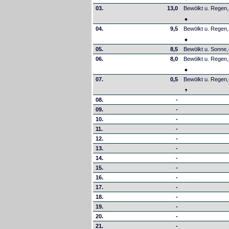
03.
13,0
Bewölkt u. Regen
04.
9,5
Bewölkt u. Rege
05.
8,5
Bewölkt u. Sonne
06.
8,0
Bewölkt u. Regen
07.
0,5
Bewölkt u. Regen
08.
-
09.
-
10.
-
11.
-
12.
-
13.
-
14.
-
15.
-
16.
-
17.
-
18.
-
19.
-
20.
-
21.
-