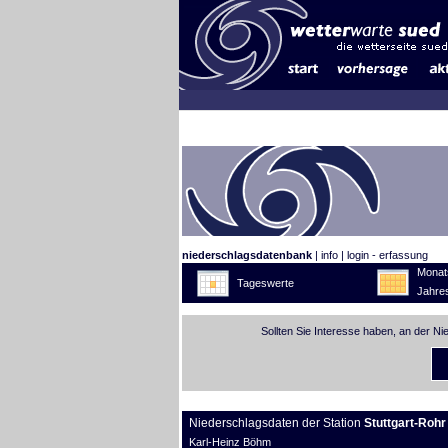
niederschlagsdatenbank
|
info
|
login - erfassung
Monat
Tageswerte
Jahre
Sollten Sie Interesse haben, an der N
Niederschlagsdaten der Station
Stuttgart-Rohr
Karl-Heinz Böhm