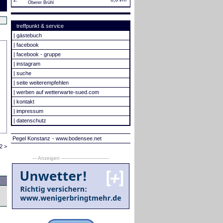
Oberer Brühl
treffpunkt & service
|
gästebuch
|
facebook
|
facebook - gruppe
|
instagram
|
suche
|
seite weiterempfehlen
|
werben auf wetterwarte-sued.com
|
kontakt
|
impressum
|
datenschutz
Pegel Konstanz
- www.bodensee.net
2 >
--- Anzeigen --------------------------------