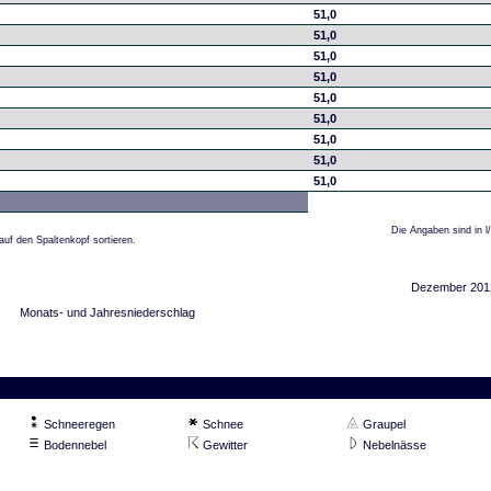
51,0
51,0
51,0
51,0
51,0
51,0
51,0
51,0
51,0
Die Angaben sind in l
auf den Spaltenkopf sortieren.
Dezember 201
Monats- und Jahresniederschlag
Schneeregen
Schnee
Graupel
Bodennebel
Gewitter
Nebelnässe