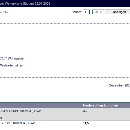
 der Wetterwarte Süd am 03.07.2009
Monat:
.
rschlag
3'14'' Wohngebiet
estseite ist am
Dezember 201
Niederschlag kumuliert
°C,93%->+13°C,990hPa.,->SW
3,0
te
%->+11°C,1001hPa.,->SW
11,5