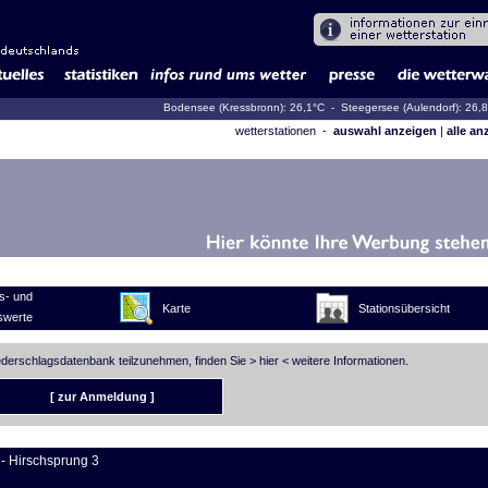
Bodensee (Kressbronn): 26,1°C
- Steegersee (Aulendorf): 26,
wetterstationen -
auswahl anzeigen
|
alle an
s- und
Karte
Stationsübersicht
swerte
iederschlagsdatenbank teilzunehmen, finden Sie >
hier
< weitere Informationen.
[ zur Anmeldung ]
- Hirschsprung 3