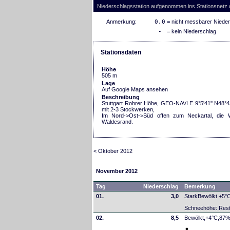
Niederschlagsstation aufgenommen ins Stationsnetz
Anmerkung:
0,0
= nicht messbarer Niede
-
= kein Niederschlag
Stationsdaten
Höhe
505 m
Lage
Auf Google Maps ansehen
Beschreibung
Stuttgart Rohrer Höhe, GEO-NAVI E 9°5'41'' N48°4
mit 2-3 Stockwerken,
Im Nord->Ost->Süd offen zum Neckartal, die W
Waldesrand.
< Oktober 2012
November 2012
Tag
Niederschlag
Bemerkung
01.
3,0
StarkBewölkt +5
Schneehöhe: Res
02.
8,5
Bewölkt,+4°C,87