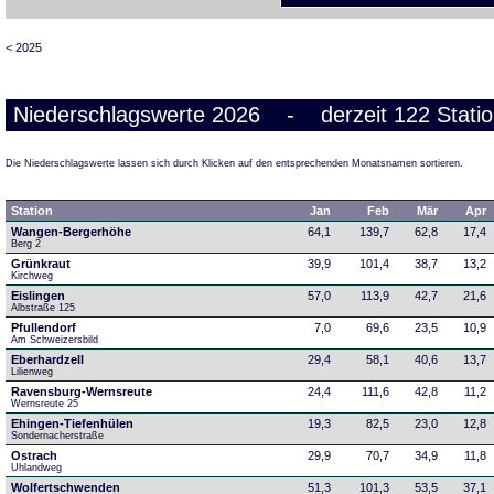
< 2025
Niederschlagswerte 2026 - derzeit 122 Stati
Die Niederschlagswerte lassen sich durch Klicken auf den entsprechenden Monatsnamen sortieren.
Station
Jan
Feb
Mär
Apr
Wangen-Bergerhöhe
64,1
139,7
62,8
17,4
Berg 2
Grünkraut
39,9
101,4
38,7
13,2
Kirchweg
Eislingen
57,0
113,9
42,7
21,6
Albstraße 125
Pfullendorf
7,0
69,6
23,5
10,9
Am Schweizersbild 
Eberhardzell
29,4
58,1
40,6
13,7
Lilienweg
Ravensburg-Wernsreute
24,4
111,6
42,8
11,2
Wernsreute 25
Ehingen-Tiefenhülen
19,3
82,5
23,0
12,8
Sondernacherstraße
Ostrach
29,9
70,7
34,9
11,8
Uhlandweg
Wolfertschwenden
51,3
101,3
53,5
37,1