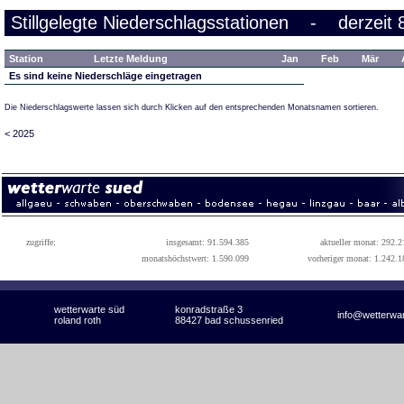
Stillgelegte Niederschlagsstationen - derzeit 
Station
Letzte Meldung
Jan
Feb
Mär
Es sind keine Niederschläge eingetragen
Die Niederschlagswerte lassen sich durch Klicken auf den entsprechenden Monatsnamen sortieren.
< 2025
zugriffe:
insgesamt: 91.594.385
aktueller monat: 292.2
monatshöchstwert: 1.590.099
vorheriger monat: 1.242.1
wetterwarte süd
konradstraße 3
info@wetterwa
roland roth
88427 bad schussenried