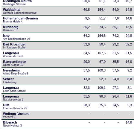
Riedlingen-Neufra
20,4
61,1
23,3
10,7
Riedlinger Strasse
Waldachtal
60,8
154,4
54,0
14,8
Gerhard-Sonnenbergstraße
Hohentengen-Bremen
9,5
51,7
7,6
14,6
Bremer Halde 4
Kirchberg
36,2
74,5
35,1
13,5
Rosenstr. 7
Isny
64,2
164,8
74,2
24,8
Am Dreifingerbach 39
Bad Krozingen
32,0
50,4
23,2
32,2
Im Unteren Stollen
Langenau
34,5
107,5
31,5
11,5
Wasserstr. 54-1
Rangendingen
20,0
67,0
35,5
16,0
Obere Gasse 10
Neresheim
37,5
100,3
37,5
9,2
Alfred-Delp-Straße 8
Scheer
13,0
52,0
24,0
8,0
Fliederweg
Langenau
32,3
109,1
27,1
8,1
Edith-Stein-Straße
Langenau
31,5
90,8
26,4
11,6
Narzissenweg 1
Ulm
28,3
75,8
24,5
5,3
Eberhardtstraße 75
Wolfegg-Veesers
-
-
-
-
Veesers 1
Biberach
-
-
-
14,0
Neue Heimat 5