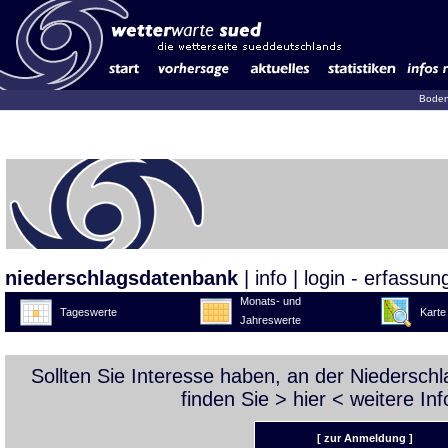
Boden
niederschlagsdatenbank
|
info
|
login - erfassun
Monats- und
Tageswerte
Karte
Jahreswerte
Sollten Sie Interesse haben, an der Niedersc
finden Sie >
hier
< weitere Inf
[ zur Anmeldung ]