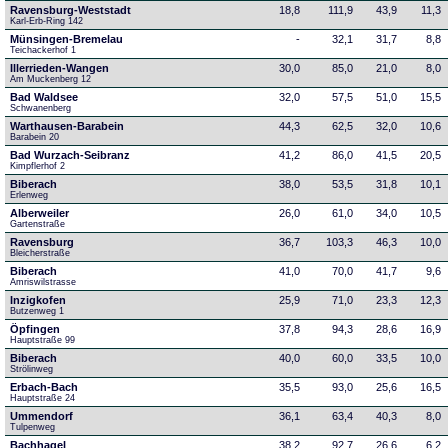
Ravensburg-Weststadt
18,8
111,9
43,9
11,3
Karl-Erb-Ring 142
Münsingen-Bremelau
-
32,1
31,7
8,8
Teichackerhof 1
Illerrieden-Wangen
30,0
85,0
21,0
8,0
Am Muckenberg 12
Bad Waldsee
32,0
57,5
51,0
15,5
Schwanenberg
Warthausen-Barabein
44,3
62,5
32,0
10,6
Barabein 20
Bad Wurzach-Seibranz
41,2
86,0
41,5
20,5
Kimpflerhof 2 
Biberach
38,0
53,5
31,8
10,1
Erlenweg
Alberweiler
26,0
61,0
34,0
10,5
Gartenstraße
Ravensburg
36,7
103,3
46,3
10,0
Bleicherstraße
Biberach
41,0
70,0
41,7
9,6
Amriswilstrasse
Inzigkofen
25,9
71,0
23,3
12,3
Butzenweg 1
Öpfingen
37,8
94,3
28,6
16,9
Hauptstraße 99
Biberach
40,0
60,0
33,5
10,0
Strölinweg
Erbach-Bach
35,5
93,0
25,6
16,5
Hauptstraße 24
Ummendorf
36,1
63,4
40,3
8,0
Tulpenweg
Bachhagel
38,2
92,7
26,6
6,2