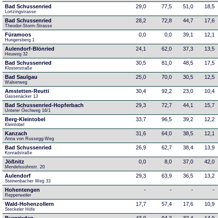
Bad Schussenried
29,0
77,5
51,0
18,5
Lortzingstrasse
Bad Schussenried
28,2
72,8
44,7
17,6
Theodor-Storm-Strasse
Füramoos
0,0
0,0
39,1
12,1
Hungersberg 1
Aulendorf-Blönried
24,1
62,0
37,3
13,5
Heuweg 32
Bad Schussenried
30,5
81,0
48,5
17,5
Klosterstraße
Bad Saulgau
25,0
70,0
30,5
12,5
Walserweg
Amstetten-Reutti
30,4
92,2
23,0
10,4
Gassenäcker 13
Bad Schussenried-Hopferbach
29,3
72,7
44,1
15,7
Unterer Öschweg 16/1
Berg-Kleintobel
33,7
96,5
39,2
12,2
Kleintobel
Kanzach
31,6
64,0
38,5
12,1
Anna von Russegg-Weg
Bad Schussenried
26,9
62,7
38,4
13,9
Konradstraße
Jößnitz
0,0
8,0
37,0
42,0
Mendelssohnstr. 20
Aulendorf
29,3
63,9
36,5
13,2
Steinenbacher Weg 33
Hohentengen
-
-
-
-
Repperweiler
Wald-Hohenzollern
17,7
57,4
17,6
10,9
Steckeler Höfe