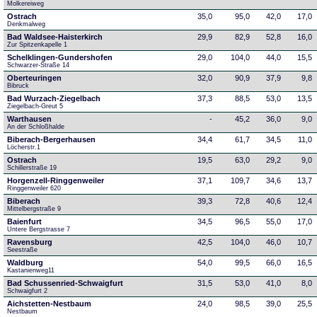
Molkereiweg
Ostrach
35,0
95,0
42,0
17,0
Denkmalweg 
Bad Waldsee-Haisterkirch
29,9
82,9
52,8
16,0
Zur Spitzenkapelle 1
Schelklingen-Gundershofen
29,0
104,0
44,0
15,5
Schwarzer-Straße 14
Oberteuringen
32,0
90,9
37,9
9,8
Bibruck
Bad Wurzach-Ziegelbach
37,3
88,5
53,0
13,5
Ziegelbach-Greut 5
Warthausen
-
45,2
36,0
9,0
An der Schloßhalde 
Biberach-Bergerhausen
34,4
61,7
34,5
11,0
Löcherstr.1
Ostrach
19,5
63,0
29,2
9,0
Schillerstraße 19
Horgenzell-Ringgenweiler
37,1
109,7
34,6
13,7
Ringgenweiler 620
Biberach
39,3
72,8
40,6
12,4
Mittelbergstraße 9
Baienfurt
34,5
96,5
55,0
17,0
Untere Bergstrasse 7
Ravensburg
42,5
104,0
46,0
10,7
Seestraße 
Waldburg
54,0
99,5
66,0
16,5
Kastanienweg11
Bad Schussenried-Schwaigfurt
31,5
53,0
41,0
8,0
Schwaigfurt 2
Aichstetten-Nestbaum
24,0
98,5
39,0
25,5
Nestbaum