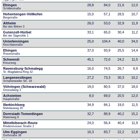
Ehingen
28,8
84,0
21,6
12,0
Schillerstraße
Hohentengen-Völlkofen
15,0
57,1
28,5
10,7
Bergstraße
Altheim
26,0
53,0
32,9
11,9
Bei den Birken 3
Gutenzell-Hürbel
33,1
65,0
30,4
11,2
Bei der Sägmühle 1
Unterlenningen
25,0
104,4
40,0
34,0
Kirschlatstraße
Ehingen
37,0
93,9
25,5
14,4
Rosenstraße
Schwendi
45,1
72,0
24,2
11,5
Kreuzweg
Ravensburg-Schmalegg
16,0
74,5
26,7
6,9
St.-Magdalena-Ring 42
Langenenslingen
27,2
73,3
30,3
10,2
Schattenweiler Str. 18
Vöhringen (Schwarzwald)
19,0
80,5
37,0
18,0
Drosselweg 3
Achstetten
8,0
69,0
20,5
12,0
Hauptstraße
Illerkirchberg
34,9
84,1
19,0
11,5
Mahdauweg 20
Dornstadt-Tomerdingen
32,7
89,9
40,2
15,2
Maienweg 9
Mittelbiberach-Reute
24,0
56,4
40,4
11,9
Rindenmooser Straße 2
Ulm-Eggingen
16,3
83,7
22,2
12,8
Dorfstraße 36