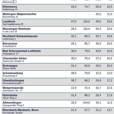
Meisenweg 3
Erlenmoos
43,4
74,7
50,6
16,5
Haldenweg 15
Mietingen-Walpertshofen
-
-
26,0
11,0
Bussenweg 31
Leutkirch
47,0
110,0
49,0
19,5
Nachtigallenweg 28
Münsingen-Rietheim
28,2
115,6
55,4
22,6
In der Lise 20
Hochdorf-Schweinhausen
20,1
88,3
42,7
15,6
Lindenweg 2
Bierstetten
28,1
85,7
45,5
19,5
Schloßbühl 6
Bad Schussenried-Lufthütte
30,5
79,0
43,0
15,0
Hauptgasse 17
Uttenweiler-Ahlen
35,0
78,4
37,2
16,5
Seekircher Straße 8
Eichstegen
31,2
82,8
29,0
29,3
Oberer Brühl
Schemmerberg
39,5
79,5
31,5
12,0
Drosselweg 9
Oberdischingen
39,7
96,2
26,9
17,2
Normannenstraße 7
Wolpertswende
13,4
72,4
42,7
22,6
Aulendorfer Str. 17
Hüttisheim
31,6
86,3
26,4
17,6
Ulmer Weg 2
Allmendingen
32,5
104,6
34,1
11,9
Querqueviller Ring 6
Ebersbach-Musbach, Boos
21,4
57,7
31,2
13,7
Hochberger Straße