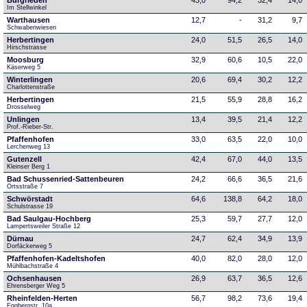
Burgrieden
43,0
94,2
32,4
14,0
Im Stellwinkel
Warthausen
12,7
-
31,2
9,7
Schwabenwiesen 
Herbertingen
24,0
51,5
26,5
14,0
Hirschstrasse
Moosburg
32,9
60,6
10,5
22,0
Käserweg 5
Winterlingen
20,6
69,4
30,2
12,2
Charlottenstraße
Herbertingen
21,5
55,9
28,8
16,2
Drosselweg
Unlingen
13,4
39,5
21,4
12,2
Prof.-Rieber-Str.
Pfaffenhofen
33,0
63,5
22,0
10,0
Lerchenweg 13
Gutenzell
42,4
67,0
44,0
13,5
Kleinser Berg 1
Bad Schussenried-Sattenbeuren
24,2
66,6
36,5
21,6
Ortsstraße 7
Schwörstadt
64,6
138,8
64,2
18,0
Schulstrasse 19
Bad Saulgau-Hochberg
25,3
59,7
27,7
12,0
Lampertsweiler Straße 12
Dürnau
24,7
62,4
34,9
13,9
Dorfäckerweg 5
Pfaffenhofen-Kadeltshofen
40,0
82,0
28,0
12,0
Mühlbachstraße 4
Ochsenhausen
26,9
63,7
36,5
12,6
Ehrensberger Weg 5
Rheinfelden-Herten
56,7
98,2
73,6
19,4
Eggbergstr. 10a