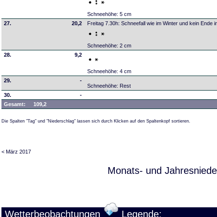
Schneehöhe: 5 cm
27.
20,2
Freitag 7.30h: Schneefall wie im Winter und kein Ende in
Schneehöhe: 2 cm
28.
9,2
Schneehöhe: 4 cm
29.
-
Schneehöhe: Rest
30.
-
Gesamt:
109,2
Die Spalten "Tag" und "Niederschlag" lassen sich durch Klicken auf den Spaltenkopf sortieren.
< März 2017
Monats- und Jahresniede
Wetterbeobachtungen
Legende: