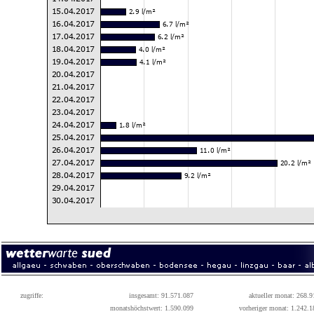
zugriffe:
insgesamt: 91.571.087
aktueller monat: 268.9
monatshöchstwert: 1.590.099
vorheriger monat: 1.242.1