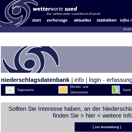
Boden
niederschlagsdatenbank
|
info
|
login - erfassun
Monats- und
Tageswerte
Karte
Jahreswerte
Sollten Sie Interesse haben, an der Niedersch
finden Sie >
hier
< weitere Inf
[ zur Anmeldung ]