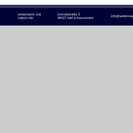
wetterwarte süd
konradstraße 3
info@wetterwa
roland roth
88427 bad schussenried