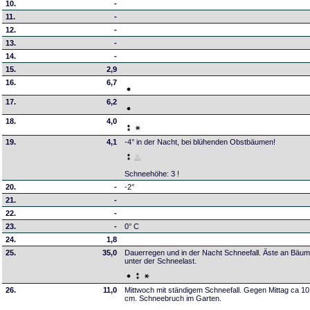
10.
-
11.
-
12.
-
13.
-
14.
-
15.
2,9
16.
6,7
17.
6,2
18.
4,0
19.
4,1
-4° in der Nacht, bei blühenden Obstbäumen!
Schneehöhe: 3 !
20.
-
-2°
21.
-
22.
-
23.
-
0° C
24.
1,8
25.
35,0
Dauerregen und in der Nacht Schneefall. Äste an Bäu
unter der Schneelast.
26.
11,0
Mittwoch mit ständigem Schneefall. Gegen Mittag ca 1
cm. Schneebruch im Garten.