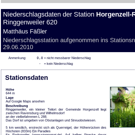
Niederschlagsdaten der Station
Horgenzell-
Ringgenweiler 620
Matthäus Fäßler
Niederschlagsstation aufgenommen ins Stations
29.06.2010
Anmerkung:
0,0
= nicht messbarer Niederschlag
-
= kein Niederschlag
Stationsdaten
Höhe
644 m
Lage
Auf Google Maps ansehen
Beschreibung
Ringgenweiler, ein kleiner Teilort der Gemeinde Horgenzell liegt
zwischen Ravensburg und Wilhelmsdorf
an der vielbefahrenen L 288.
Das Dorf ist umgeben von Obstanlagen und Streuobstwiesen.
5 km westlich, erstreckt sich als Querreigel, der Höhenrücken des
Höchsten (833m) Ein Paradies
für Radsportler (www.stoppomat.de). Auf halber Strecke davor