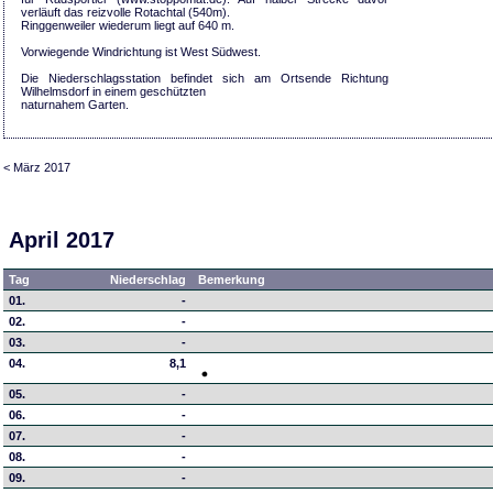
verläuft das reizvolle Rotachtal (540m).
Ringgenweiler wiederum liegt auf 640 m.
Vorwiegende Windrichtung ist West Südwest.
Die Niederschlagsstation befindet sich am Ortsende Richtung
Wilhelmsdorf in einem geschützten
naturnahem Garten.
< März 2017
April 2017
Tag
Niederschlag
Bemerkung
01.
-
02.
-
03.
-
04.
8,1
05.
-
06.
-
07.
-
08.
-
09.
-