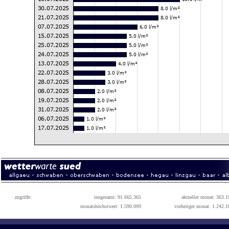
zugriffe:
insgesamt: 91.665.365
aktueller monat: 363.1
monatshöchstwert: 1.590.099
vorheriger monat: 1.242.1