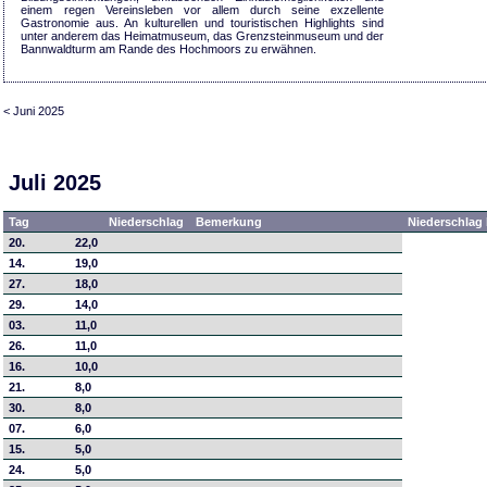
einem regen Vereinsleben vor allem durch seine exzellente
Gastronomie aus. An kulturellen und touristischen Highlights sind
unter anderem das Heimatmuseum, das Grenzsteinmuseum und der
Bannwaldturm am Rande des Hochmoors zu erwähnen.
< Juni 2025
Juli 2025
Tag
Niederschlag
Bemerkung
Niederschlag 
20.
22,0
14.
19,0
27.
18,0
29.
14,0
03.
11,0
26.
11,0
16.
10,0
21.
8,0
30.
8,0
07.
6,0
15.
5,0
24.
5,0