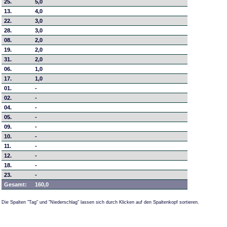
25.
5,0
13.
4,0
22.
3,0
28.
3,0
08.
2,0
19.
2,0
31.
2,0
06.
1,0
17.
1,0
01.
-
02.
-
04.
-
05.
-
09.
-
10.
-
11.
-
12.
-
18.
-
23.
-
Gesamt:
160,0
Die Spalten "Tag" und "Niederschlag" lassen sich durch Klicken auf den Spaltenkopf sortieren.