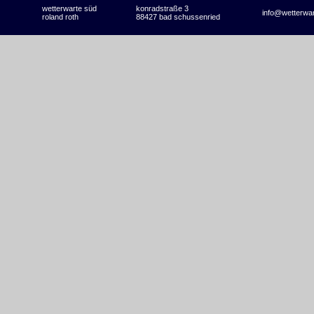
wetterwarte süd
konradstraße 3
info@wetterwa
roland roth
88427 bad schussenried