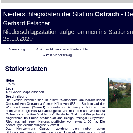
Niederschlagsdaten der Station
Ostrach
- D
Gerhard Fetscher
Niederschlagsstation aufgenommen ins Stations
28.10.2020
Anmerkung:
0,0
= nicht messbarer Niederschlag
-
= kein Niederschlag
Stationsdaten
Höhe
635 m
Lage
Auf Google Maps ansehen
Beschreibung
Die Station befindet sich in einem Wohngebiet am nordöstlichen
Ortsrand von Ostrach auf einer Höhe von 635 m. Sie liegt auf der
Würmendmoräne (Würm I). In nördlicher Richtung schließt sich ein
noch aktives, großes Kiesabbaugebiet an. Im Osten und Westen ist
Ostrach von großen Wäldern (Pfullendorfer Wald und Wagenhardt)
eingerahmt. Im Süden breitet sich das riesige Pfrunger-Burgweiler-
Ried aus mit einer Naturschutzfläche von etwa 1400 ha. Die
bevorzugte Windrichtung ist Südwest.
Das Kleinzentrum Ostrach zeichnet sich neben guten
Bildungseinrichtungen, umfassenden Einkaufsmöglichkeiten und