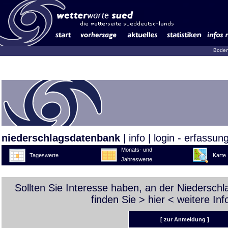
Boden
niederschlagsdatenbank
|
info
|
login - erfassun
Monats- und
Tageswerte
Karte
Jahreswerte
Sollten Sie Interesse haben, an der Niedersch
finden Sie >
hier
< weitere Inf
[ zur Anmeldung ]