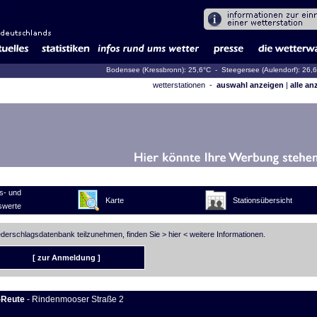
Bodensee (Kressbronn): 25,6°C
- Steegersee (Aulendorf): 26,
wetterstationen -
auswahl anzeigen
|
alle an
s- und
Karte
Stationsübersicht
swerte
iederschlagsdatenbank teilzunehmen, finden Sie >
hier
< weitere Informationen.
[ zur Anmeldung ]
-Reute
- Rindenmooser Straße 2