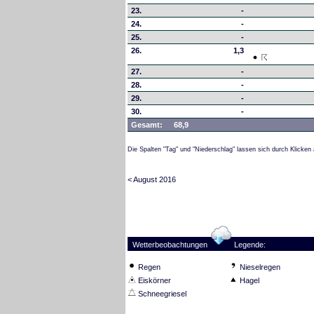
23.
-
24.
-
25.
-
26.
1,3
27.
-
28.
-
29.
-
30.
-
Gesamt:
68,9
Die Spalten "Tag" und "Niederschlag" lassen sich durch Klicken 
< August 2016
Wetterbeobachtungen
Legende:
Regen
Nieselregen
Eiskörner
Hagel
Schneegriesel