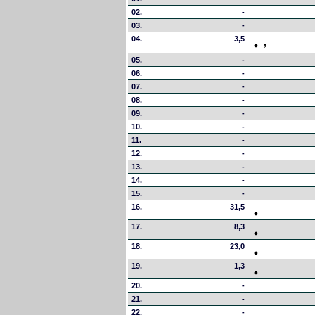
02.
-
03.
-
04.
3,5
05.
-
06.
-
07.
-
08.
-
09.
-
10.
-
11.
-
12.
-
13.
-
14.
-
15.
-
16.
31,5
17.
8,3
18.
23,0
19.
1,3
20.
-
21.
-
22.
-