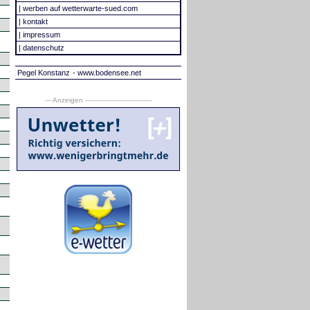
|
werben auf wetterwarte-sued.com
|
kontakt
|
impressum
|
datenschutz
Pegel Konstanz
- www.bodensee.net
--- Anzeigen --------------------------------