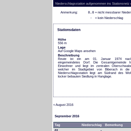
Niederschlagsstation aufgenommen ins Stationsnetz
Anmerkung:
0,0
= nicht messbarer Niede
-
= kein Niederschlag
Stationsdaten
Höhe
556 m
Lage
Auf Google Maps ansehen
Beschreibung
Reute ist ein am 01. Januar 1974 nach 
eingemeindetes Dorf. Die Gesamtgemeinde 
Einwohner und liegt im zentralen Oberschwa
welcher im Stadtgebiet von Biberach in die 
Niederschlagsstation liegt am Südrand des Wolf
locker bebauten Siedlung in Hanglage.
< August 2016
September 2016
Tag
Niederschlag
Bemerkung
01.
-