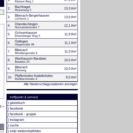
Kleinser Berg 1
Bachhagel
2.
13,3 l/m²
Meisenweg 3
Biberach-Bergerhausen
3.
13,0 l/m²
Löcherstr.1
Oberdischingen
4.
12,1 l/m²
Normannenstraße 7
Ochsenhausen
5.
11,9 l/m²
Ehrensberger Weg 5
Öpfingen
6.
11,1 l/m²
Hauptstraße 99
Biberach
7.
11,0 l/m²
Mittelbergstraße 9
Warthausen-Barabein
8.
10,0 l/m²
Barabein 20
Biberach
9.
10,0 l/m²
Erlenweg
Pfaffenhofen-Kadeltshofen
10.
8,0 l/m²
Mühlbachstraße 4
Alle Niederschlagsstationen anzeigen
treffpunkt & service
|
gästebuch
6 >
|
facebook
|
facebook - gruppe
|
instagram
|
suche
|
seite weiterempfehlen