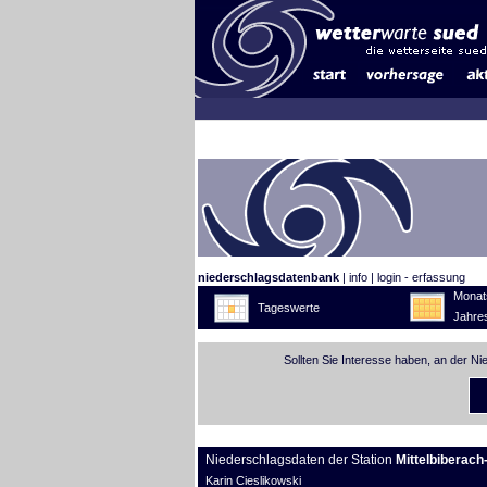
niederschlagsdatenbank
|
info
|
login - erfassung
Monat
Tageswerte
Jahre
Sollten Sie Interesse haben, an der N
Niederschlagsdaten der Station
Mittelbiberach
Karin Cieslikowski