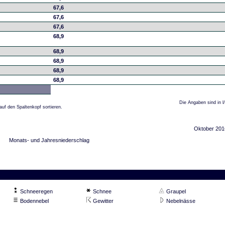
67,6
67,6
67,6
68,9
68,9
68,9
68,9
68,9
Die Angaben sind in l
auf den Spaltenkopf sortieren.
Oktober 201
Monats- und Jahresniederschlag
Schneeregen
Schnee
Graupel
Bodennebel
Gewitter
Nebelnässe