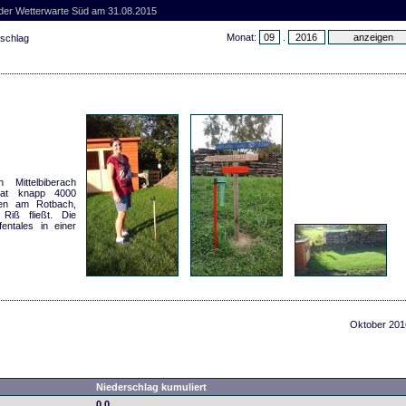
 der Wetterwarte Süd am 31.08.2015
Monat:
.
rschlag
Mittelbiberach
hat knapp 4000
ben am Rotbach,
Riß fließt. Die
entales in einer
Oktober 201
Niederschlag kumuliert
0,0