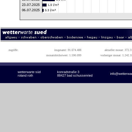
zugriffe:
insgesamt: 91.674.488
aktueller monat: 372.3
monatshöchstwert: 1.590.099
vorheriger monat: 1.242.1
wetterwarte süd
konradstraße 3
info@wetterwa
roland roth
88427 bad schussenried