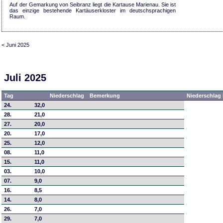
Auf der Gemarkung von Seibranz liegt die Kartause Marienau. Sie ist
das einzige bestehende Kartäuserkloster im deutschsprachigen
Raum.
< Juni 2025
Juli 2025
Tag
Niederschlag
Bemerkung
Niederschlag 
24.
32,0
28.
21,0
27.
20,0
20.
17,0
25.
12,0
08.
11,0
15.
11,0
03.
10,0
07.
9,0
16.
8,5
14.
8,0
26.
7,0
29.
7,0