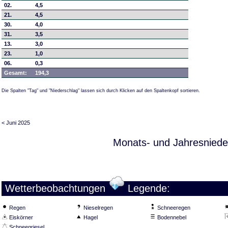
02.
4,5
21.
4,5
30.
4,0
31.
3,5
13.
3,0
23.
1,0
06.
0,3
Gesamt:
194,3
Die Spalten "Tag" und "Niederschlag" lassen sich durch Klicken auf den Spaltenkopf sortieren.
< Juni 2025
Monats- und Jahresniede
Wetterbeobachtungen
Legende:
Regen
Nieselregen
Schneeregen
Eiskörner
Hagel
Bodennebel
Schneegriesel