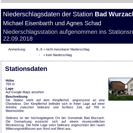
Niederschlagsdaten der Station
Bad Wurzac
Michael Eisenbarth und Agnes Schad
Niederschlagsstation aufgenommen ins Stations
22.09.2018
Anmerkung:
0,0
= nicht messbarer Niederschlag
-
= kein Niederschlag
Stationsdaten
Höhe
769 m
Lage
Auf Google Maps ansehen
Beschreibung
Die Station steht auf dem Kimpflerhof, angrenzend an eine
Obstwiese. Der Kimpflerhof befindet sich in freier Lage auf einer
Anhöhe zwischen Seibranz und Schloss Zeil, auf 769 m
Meereshöhe.
Seibranz ist der höchstgelegene Ort der Gemeinde Bad Wurzach.
Die Gemarkung erstreckt sich auf einem risseiszeitlichen
Moränenzug. Die hohe Lage setzt Seibranz ungeschützt den rauen
Witterungseinflüssen aus Nord und West aus.