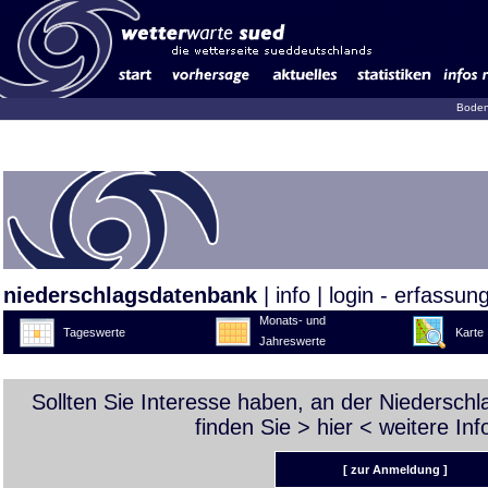
Boden
niederschlagsdatenbank
|
info
|
login - erfassun
Monats- und
Tageswerte
Karte
Jahreswerte
Sollten Sie Interesse haben, an der Niedersch
finden Sie >
hier
< weitere Inf
[ zur Anmeldung ]