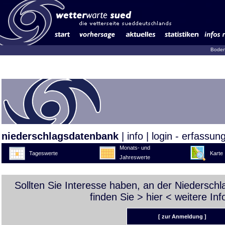
Boden
niederschlagsdatenbank
|
info
|
login - erfassun
Monats- und
Tageswerte
Karte
Jahreswerte
Sollten Sie Interesse haben, an der Niedersch
finden Sie >
hier
< weitere Inf
[ zur Anmeldung ]