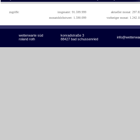
zugriffe:
insgesamt: 91.599.999
aktueller monat: 297.8
monatshöchstwert: 1.590.099
vorheriger monat: 1.242.1
wetterwarte süd
konradstraße 3
info@wetterwa
roland roth
88427 bad schussenried