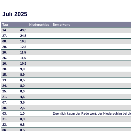
Juli 2025
Tag
Niederschlag
Bemerkung
14.
49,0
27.
24,5
08.
16,5
29.
12,5
20.
11,5
26.
11,5
16.
10,5
28.
9,0
15.
8,9
13.
8,5
24.
8,0
25.
8,0
21.
4,5
07.
3,5
30.
2,5
03.
1,0
Eigentlich kaum der Rede wert, der Niederschlag bei 
31.
0,9
23.
0,8
06.
0,5