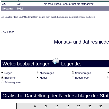
22.
0,0
ein zwei kurze Schauer um die Mittagszeit
Gesamt:
192,1
Die Spalten "Tag" und "Niederschlag" lassen sich durch Klicken auf den Spaltenkopf sortieren.
< Juni 2025
Monats- und Jahresniede
Wetterbeobachtungen
Legende:
Regen
Nieselregen
Schneeregen
Eiskörner
Hagel
Bodennebel
Schneegriesel
Grafische Darstellung der Niederschläge der Sta