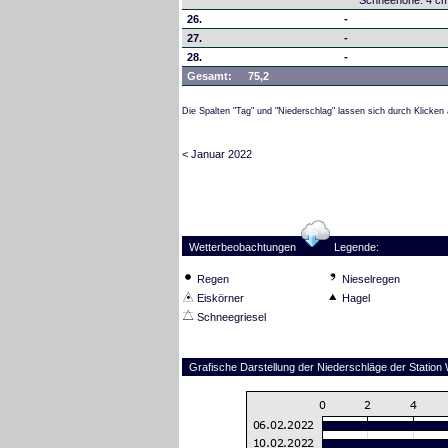
Schneehöhe: 4 c
26.
-
27.
-
28.
-
Gesamt:
75,2
Die Spalten "Tag" und "Niederschlag" lassen sich durch Klicken 
< Januar 2022
Wetterbeobachtungen
Legende:
Regen
Nieselregen
Eiskörner
Hagel
Schneegriesel
Grafische Darstellung der Niederschläge der Station