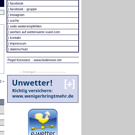
|
facebook
|
facebook - gruppe
|
instagram
|
suche
|
seite weiterempfehlen
|
werben auf wetterwarte-sued.com
|
kontakt
|
impressum
|
datenschutz
Pegel Konstanz
- www.bodensee.net
--- Anzeigen --------------------------------
2 >