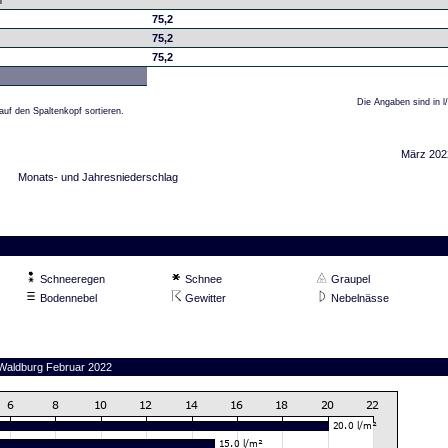
m
75,2
75,2
75,2
Die Angaben sind in l
auf den Spaltenkopf sortieren.
März 202
Monats- und Jahresniederschlag
Schneeregen
Schnee
Graupel
Bodennebel
Gewitter
Nebelnässe
 Waldburg Februar 2022