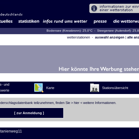
Bodensee (Kressbronn): 25,0°C
- Steegersee (Aulendorf): 25,
wetterstationen -
auswahl anzeigen
|
alle an
s- und
Karte
Stationsübersicht
swerte
iederschlagsdatenbank teilzunehmen, finden Sie >
hier
< weitere Informationen.
[ zur Anmeldung ]
stanienweg11