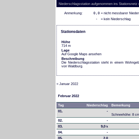
Niederschlagsstation aufgenommen ins Stationsnetz
Anmerkung:
0,0
= nicht messbarer Niede
-
= kein Niederschlag
Stationsdaten
Höhe
714 m
Lage
Auf Google Maps ansehen
Beschreibung
Die Niederschlagsstation steht in einem Wohngeb
von Waldburg.
< Januar 2022
Februar 2022
Tag
Niederschlag
Bemerkung
01.
-
Schneehöhe: 8 c
02.
-
03.
9,0
k
04.
-
05.
2,0