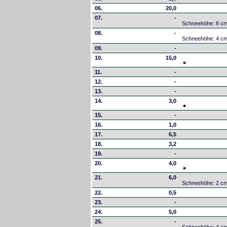
06.
20,0
07.
-
Schneehöhe: 8 c
08.
-
Schneehöhe: 4 c
09.
-
10.
15,0
11.
-
12.
-
13.
-
14.
3,0
15.
-
16.
1,0
17.
6,5
18.
3,2
19.
-
20.
4,0
21.
6,0
Schneehöhe: 2 c
22.
0,5
23.
-
24.
5,0
25.
-