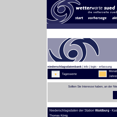
niederschlagsdatenbank
|
info
|
login - erfassung
Monat
Tageswerte
Jahre
Sollten Sie Interesse haben, an der N
Niederschlagsdaten der Station
Waldburg
- Ka
Thomas König