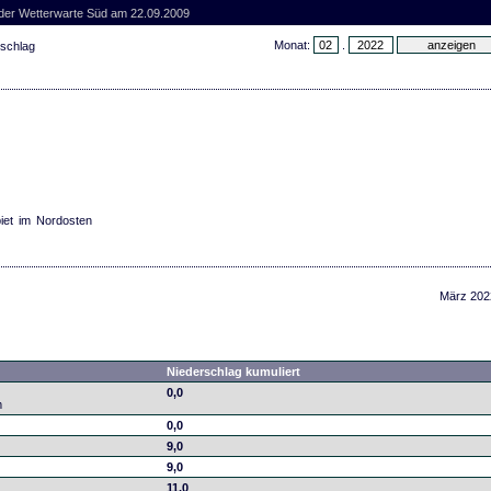
 der Wetterwarte Süd am 22.09.2009
Monat:
.
rschlag
iet im Nordosten
März 202
Niederschlag kumuliert
0,0
m
0,0
9,0
9,0
11,0