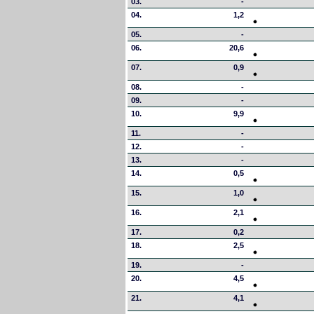
03.
-
04.
1,2
05.
-
06.
20,6
07.
0,9
08.
-
09.
-
10.
9,9
11.
-
12.
-
13.
-
14.
0,5
15.
1,0
16.
2,1
17.
0,2
18.
2,5
19.
-
20.
4,5
21.
4,1