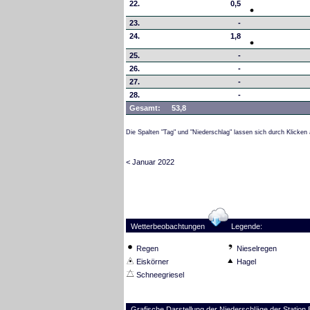
22.
0,5
23.
-
24.
1,8
25.
-
26.
-
27.
-
28.
-
Gesamt:
53,8
Die Spalten "Tag" und "Niederschlag" lassen sich durch Klicken 
< Januar 2022
Wetterbeobachtungen
Legende:
Regen
Nieselregen
Eiskörner
Hagel
Schneegriesel
Grafische Darstellung der Niederschläge der Station 