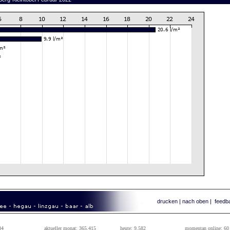
drucken
|
nach oben
|
feedb
84
aktueller monat: 365.415
heute: 9.582
momentan online: 60