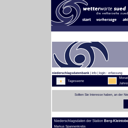
niederschlagsdatenbank
|
info
|
login - erfassung
Monat
Tageswerte
Jahre
Sollten Sie Interesse haben, an der N
Niederschlagsdaten der Station
Berg-Kleintobe
Markus Spannenkrebs