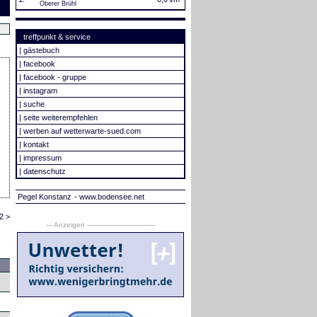
Oberer Brühl
treffpunkt & service
|
gästebuch
|
facebook
|
facebook - gruppe
|
instagram
|
suche
|
seite weiterempfehlen
|
werben auf wetterwarte-sued.com
|
kontakt
|
impressum
|
datenschutz
Pegel Konstanz
- www.bodensee.net
2 >
--- Anzeigen --------------------------------