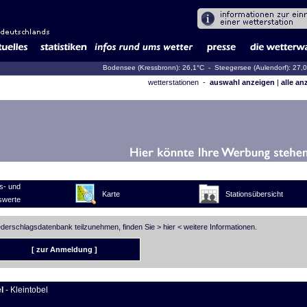
Bodensee (Kressbronn): 26,1°C
- Steegersee (Aulendorf): 27,
wetterstationen -
auswahl anzeigen
|
alle an
s- und
Karte
Stationsübersicht
swerte
iederschlagsdatenbank teilzunehmen, finden Sie >
hier
< weitere Informationen.
[ zur Anmeldung ]
l
- Kleintobel