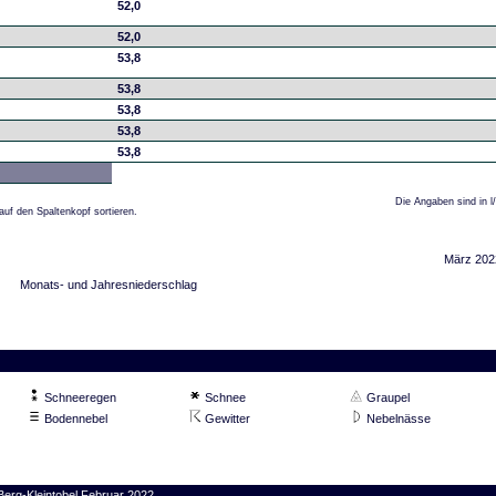
52,0
52,0
53,8
53,8
53,8
53,8
53,8
Die Angaben sind in l
auf den Spaltenkopf sortieren.
März 202
Monats- und Jahresniederschlag
Schneeregen
Schnee
Graupel
Bodennebel
Gewitter
Nebelnässe
Berg-Kleintobel Februar 2022