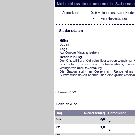
Niederschlagsstation aufgenommen ins Stationsnetz
Anmerkung:
0,0
= nicht messbarer Niede
-
= kein Niederschlag
Stationsdaten
Höhe
501 m
Lage
Auf Google Maps ansehen
Beschreibung
Der Ortsteil Berg-Kleintobel liegt an den westliche
des oberschwäbischen Schussentales, na
Weingarten und Ravensburg.
Die Station steht im Garten am Rande eines 
Südwestlich davon befindet sich eine große Apfelpl
< Januar 2022
Februar 2022
Tag
Niederschlag
Bemerkung
01.
3,0
02.
1,0