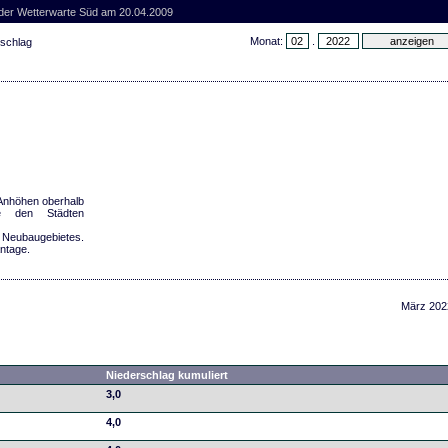
 der Wetterwarte Süd am 20.04.2009
Monat:
.
rschlag
n Anhöhen oberhalb
he den Städten
Neubaugebietes.
antage.
März 202
Niederschlag kumuliert
3,0
4,0