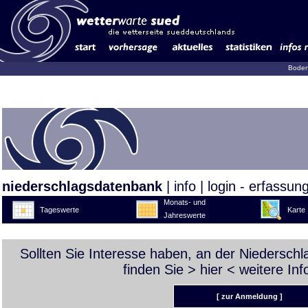
Boden
niederschlagsdatenbank
|
info
|
login - erfassun
Monats- und
Tageswerte
Karte
Jahreswerte
Sollten Sie Interesse haben, an der Niedersch
finden Sie >
hier
< weitere Inf
[ zur Anmeldung ]