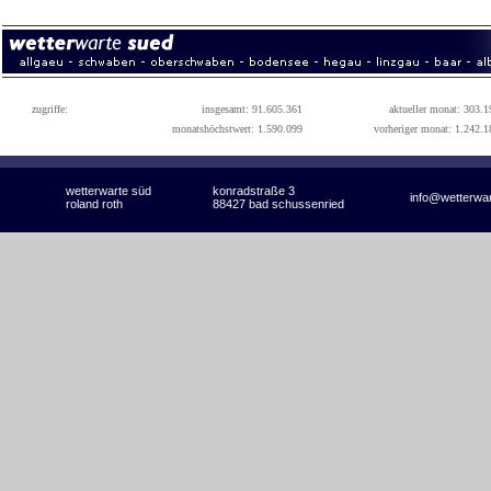
zugriffe:
insgesamt: 91.605.361
aktueller monat: 303.1
monatshöchstwert: 1.590.099
vorheriger monat: 1.242.1
wetterwarte süd
konradstraße 3
info@wetterwa
roland roth
88427 bad schussenried